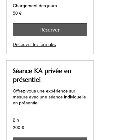
Chargement des jours...
50
50 €
euros
Réserver
Découvrir les formules
Séance KA privée en
présentiel
Offrez-vous une expérience sur
mesure avec une séance individuelle
en présentiel
2 h
200
200 €
euros