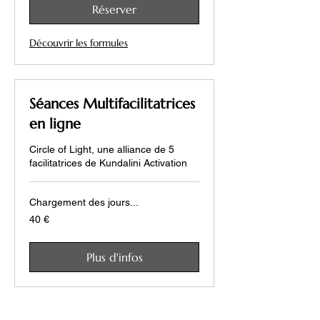
Réserver
Découvrir les formules
Séances Multifacilitatrices
en ligne
Circle of Light, une alliance de 5
facilitatrices de Kundalini Activation
Chargement des jours...
40
40 €
euros
Plus d'infos