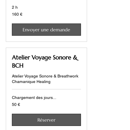
2 h
160
160 €
euros
Envoyer une demande
Atelier Voyage Sonore &
BCH
Atelier Voyage Sonore & Breathwork
Chamanique Healing
Chargement des jours...
50
50 €
euros
Réserver