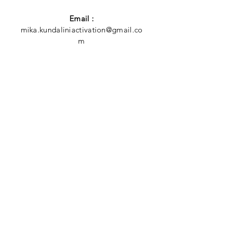
Email :
mika.kundaliniactivation@gmail.co
m
Tel :
+33 6 65 36 57 41
MENU
Kundalini Activation
Réservations